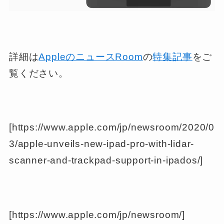
詳細は
AppleのニュースRoom
の
特集記事
をご
覧ください。
[https://www.apple.com/jp/newsroom/2020/0
3/apple-unveils-new-ipad-pro-with-lidar-
scanner-and-trackpad-support-in-ipados/]
[https://www.apple.com/jp/newsroom/]