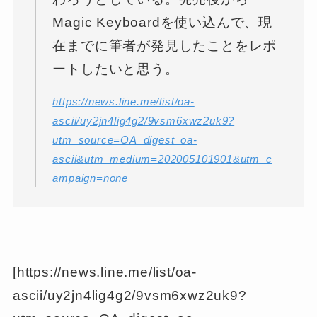
Magic Keyboardを使い込んで、現
在までに筆者が発見したことをレポ
ートしたいと思う。
https://news.line.me/list/oa-
ascii/uy2jn4lig4g2/9vsm6xwz2uk9?
utm_source=OA_digest_oa-
ascii&utm_medium=202005101901&utm_c
ampaign=none
[https://news.line.me/list/oa-
ascii/uy2jn4lig4g2/9vsm6xwz2uk9?