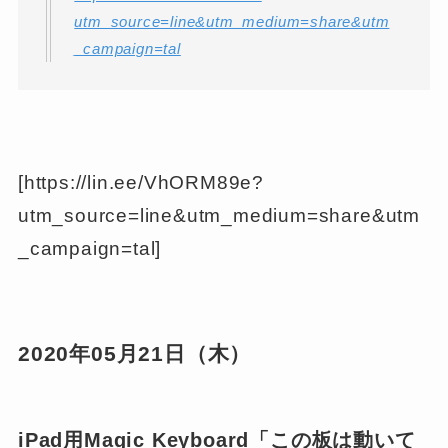
utm_source=line&utm_medium=share&utm
_campaign=tal
[https://lin.ee/VhORM89e?
utm_source=line&utm_medium=share&utm
_campaign=tal]
2020年05月21日（木）
iPad用Magic Keyboard「この板は動いて