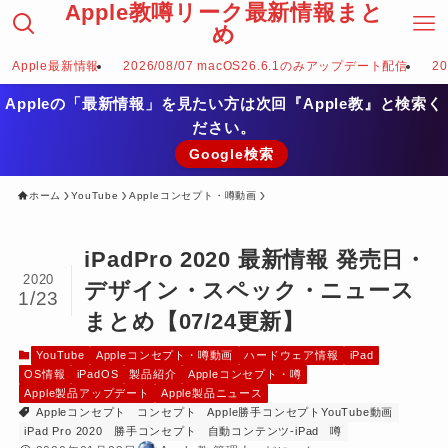
Apple教噂リーク最新情報まと
め
Apple最新情報
2026/08/07 macOS26.6.1のみアップデート配信
2
Appleの「最新情報」を見たい方は次回『Apple教』と検索く
ださい。
Google検索
ホーム
YouTube
Appleコンセプト・噂動画
iPadPro 2020 最新情報 発売日・
2020
デザイン・スペック・ニュース
1/23
まとめ【07/24更新】
YouTube
Appleコンセプト・噂動画
ハードウェア情報
iPad
OS情報
iPadOS
製品紹介
Appleコンセプト・噂
Apple製品アップデート
Apple製品ニュース
Appleコンセプト
コンセプト
Apple勝手コンセプトYouTube動画
iPad Pro 2020
勝手コンセプト
自動コンテンツ-iPad
噂