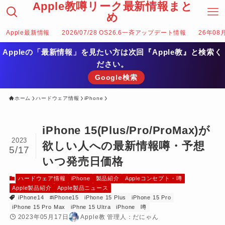
Apple教噂リーク最新情報まと
め
Apple最新情報
2026/07/28 OS26.6一斉アップデート情報
26年08
Appleの「最新情報」を見たい方は次回『Apple教』と検索く
ださい。
Google検索
ホーム
ハードウェア情報
iPhone
iPhone 15(Plus/Pro/ProMax)が
2023
欲しい人への最新情報噂・予想
5/17
いつ発売日価格
ハードウェア情報
iPhone
製品紹介
Appleコンセプト・噂
Apple製品紹介
Apple製品ニュース
iPhone14
#iPhone15
iPhone 15 Plus
iPhone 15 Pro
iPhone 15 Pro Max
iPhne 15 Ultra
iPhone
噂
2023年05月17日
Apple教 管理人：だにゃん