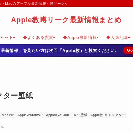
e Watch・Macのアップル最新情報・噂リークなどのまとめて掲載
Apple教噂リーク最新情報まとめ
チャット
◆よくある質問
◆Apple最新情報
◆人気記事
の「最新情報」を見たい方は次回『Apple教』と検索ください。
Go
ラクター壁紙
MacWP
AppleWatchWP
AppleKyoCom
2022壁紙
Apple教 キャラクター
ゃん