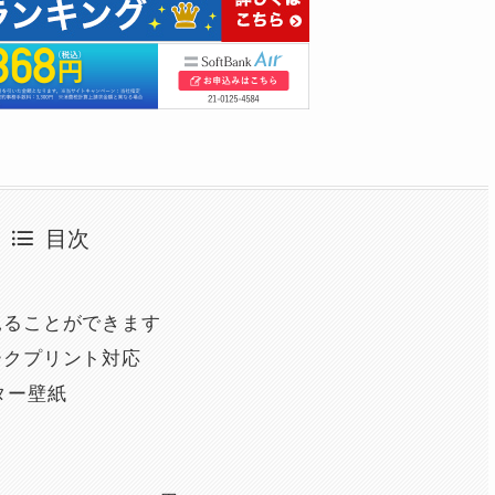
目次
見ることができます
ークプリント対応
クター壁紙