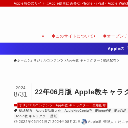
Apple教公式サイトはApple信者に必要なiPhone・iPad・Appl
◆このサイトについて
◆オープン
Apple
ホーム
オリジナルコンテンツ
Apple教 キャラクター
壁紙配布
2024
22年06月版 Apple教キャ
8/31
オリジナルコンテンツ
Apple教 キャラクター
壁紙配布
壁紙配布
Apple製品擬人化
AppleKyoComWP
iPhoneWP
iPadWP
Apple教 キャラクター 壁紙
2022年06月01日
2024年08月31日
Apple教 管理人：だに