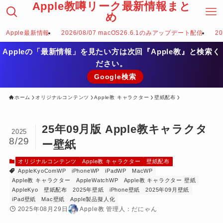
Apple教噂リーク最新情報まと
め
Apple最新情報
2026/08/07 macOS26.6.1のみアップデート配信
2
Appleの「最新情報」を見たい方は次回『Apple教』と検索く
ださい。
Google検索
ホーム
オリジナルコンテンツ
Apple教 キャラクター
壁紙配布
25年09月版 Apple教キャラクタ
2025
8/29
ー壁紙
オリジナルコンテンツ
Apple教 キャラクター
壁紙配布
AppleKyoComWP
iPhoneWP
iPadWP
MacWP
Apple教 キャラクター
AppleWatchWP
Apple教 キャラクター 壁紙
AppleKyo
壁紙配布
2025年壁紙
iPhone壁紙
2025年09月壁紙
iPad壁紙
Mac壁紙
Apple製品擬人化
2025年08月29日
Apple教 管理人：だにゃん