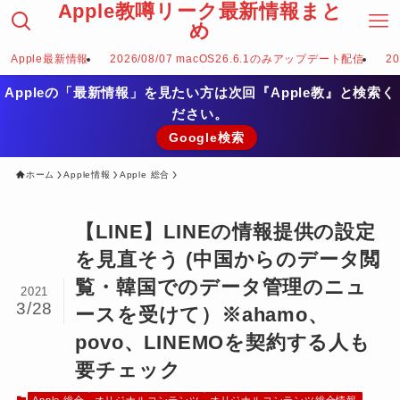
Apple教噂リーク最新情報まと
め
Apple最新情報
2026/08/07 macOS26.6.1のみアップデート配信
2
Appleの「最新情報」を見たい方は次回『Apple教』と検索く
ださい。
Google検索
ホーム
Apple情報
Apple 総合
【LINE】LINEの情報提供の設定
を見直そう (中国からのデータ閲
覧・韓国でのデータ管理のニュ
2021
3/28
ースを受けて）※ahamo、
povo、LINEMOを契約する人も
要チェック