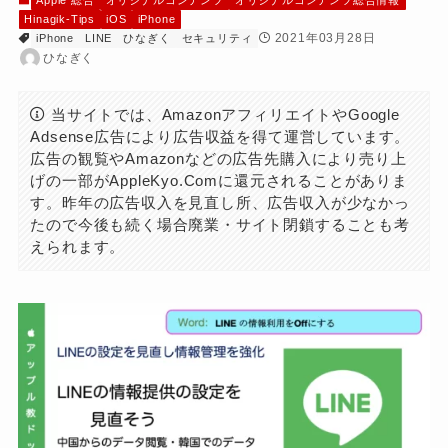
Apple 総合
オリジナルコンテンツ
オリジナルコンテンツ総合情報
Hinagik-Tips
iOS
iPhone
2021年03月28日
iPhone
LINE
ひなぎく
セキュリティ
ひなぎく
当サイトでは、AmazonアフィリエイトやGoogle
Adsense広告により広告収益を得て運営しています。
広告の観覧やAmazonなどの広告先購入により売り上
げの一部がAppleKyo.Comに還元されることがありま
す。昨年の広告収入を見直し所、広告収入が少なかっ
たので今後も続く場合廃業・サイト閉鎖することも考
えられます。