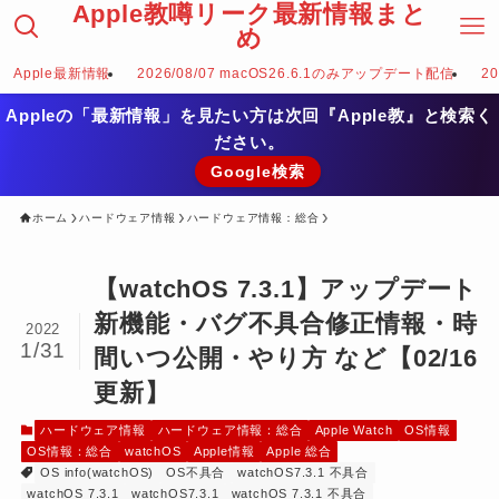
Apple教噂リーク最新情報まと
め
Apple最新情報
2026/08/07 macOS26.6.1のみアップデート配信
2
Appleの「最新情報」を見たい方は次回『Apple教』と検索く
ださい。
Google検索
ホーム
ハードウェア情報
ハードウェア情報：総合
【watchOS 7.3.1】アップデート
新機能・バグ不具合修正情報・時
2022
1/31
間いつ公開・やり方 など【02/16
更新】
ハードウェア情報
ハードウェア情報：総合
Apple Watch
OS情報
OS情報：総合
watchOS
Apple情報
Apple 総合
OS info(watchOS)
OS不具合
watchOS7.3.1 不具合
watchOS 7.3.1
watchOS7.3.1
watchOS 7.3.1 不具合