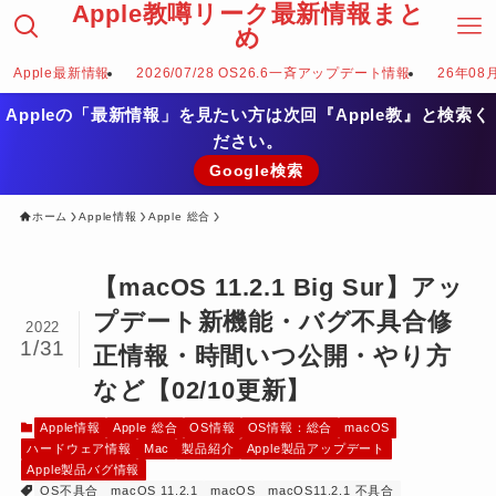
Apple教噂リーク最新情報まと
め
Apple最新情報
2026/07/28 OS26.6一斉アップデート情報
26年08
Appleの「最新情報」を見たい方は次回『Apple教』と検索く
ださい。
Google検索
ホーム
Apple情報
Apple 総合
【macOS 11.2.1 Big Sur】アッ
プデート新機能・バグ不具合修
2022
1/31
正情報・時間いつ公開・やり方
など【02/10更新】
Apple情報
Apple 総合
OS情報
OS情報：総合
macOS
ハードウェア情報
Mac
製品紹介
Apple製品アップデート
Apple製品バグ情報
OS不具合
macOS 11.2.1
macOS
macOS11.2.1 不具合