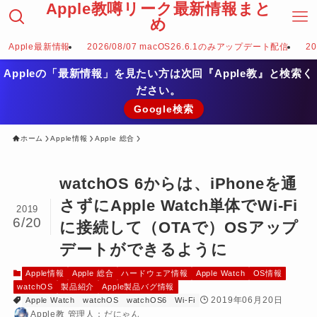
Apple教噂リーク最新情報まと
め
Apple最新情報
2026/08/07 macOS26.6.1のみアップデート配信
2
Appleの「最新情報」を見たい方は次回『Apple教』と検索く
ださい。
Google検索
ホーム
Apple情報
Apple 総合
watchOS 6からは、iPhoneを通
さずにApple Watch単体でWi-Fi
2019
6/20
に接続して（OTAで）OSアップ
デートができるように
Apple情報
Apple 総合
ハードウェア情報
Apple Watch
OS情報
watchOS
製品紹介
Apple製品バグ情報
2019年06月20日
Apple Watch
watchOS
watchOS6
Wi-Fi
Apple教 管理人：だにゃん