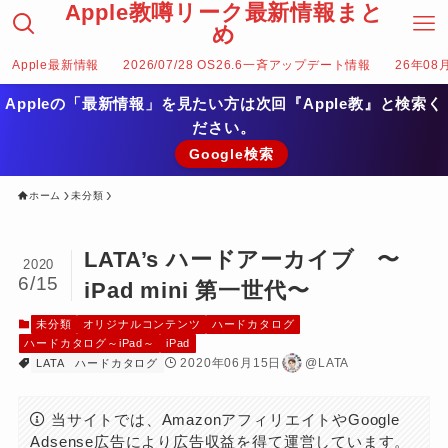
Apple教噂リーク最新情報まと
め
Apple最新情報
2026/07/28 OS26.6一斉アップデート情報
26年08
Appleの「最新情報」を見たい方は次回『Apple教』と検索く
ださい。
Google検索
ホーム
未分類
LATA’s ハードアーカイブ 〜
2020
6/15
iPad mini 第一世代〜
未分類
オリジナルコンテンツ
ハードカタログ
ハードカタログ～iPad～
iPad
2020年06月15日
@LATA
LATA
ハードカタログ
当サイトでは、AmazonアフィリエイトやGoogle
Adsense広告により広告収益を得て運営しています。