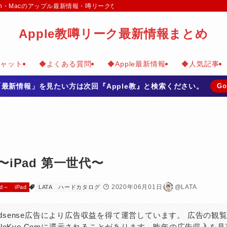
e Watch・Macのアップル最新情報・噂リークなどのまとめて掲載
Apple教噂リーク最新情報まとめ
チャット
◆よくある質問
◆Apple最新情報
◆人気記事
の「最新情報」を見たい方は次回『Apple教』と検索ください。
Go
〜iPad 第一世代〜
2020年06月01日
@LATA
d～
iPad
LATA
ハードカタログ
 Adsense広告により広告収益を得て運営しています。 広告の観
pleKyo.Comに還元されることがあります。昨年の広告収入を