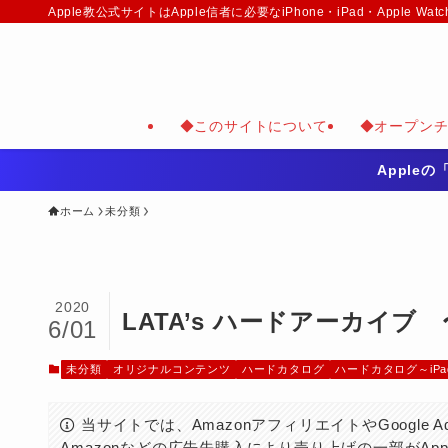
Apple教公式サイトはApple信者に必要なiPhone・iPad・Appl
◆このサイトについて
◆オープン
Apple
ホーム
未分類
2020
LATA’s ハードアーカイブ 
6/01
未分類
オリジナルコンテンツ
ハードカタログ
ハードカタログ～iPa
当サイトでは、AmazonアフィリエイトやGoogle
Amazonなどの広告先購入により売り上げの一部がAp