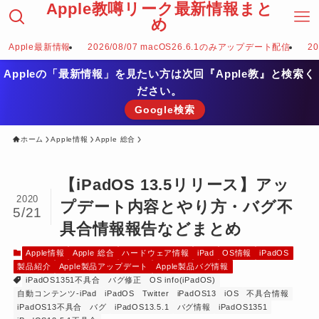
Apple教噂リーク最新情報まと
め
Apple最新情報
2026/08/07 macOS26.6.1のみアップデート配信
2
Appleの「最新情報」を見たい方は次回『Apple教』と検索く
ださい。
Google検索
ホーム
Apple情報
Apple 総合
【iPadOS 13.5リリース】アッ
2020
プデート内容とやり方・バグ不
5/21
具合情報報告などまとめ
Apple情報
Apple 総合
ハードウェア情報
iPad
OS情報
iPadOS
製品紹介
Apple製品アップデート
Apple製品バグ情報
iPadOS1351不具合
バグ修正
OS info(iPadOS)
自動コンテンツ-iPad
iPadOS
Twitter
iPadOS13
iOS
不具合情報
iPadOS13不具合
バグ
iPadOS13.5.1
バグ情報
iPadOS1351