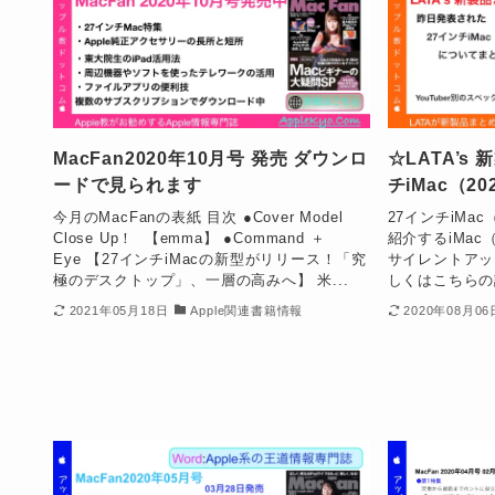
MacFan2020年10月号 発売 ダウンロ
☆LATA’s
ードで見られます
チiMac（2
今月のMacFanの表紙 目次 ●Cover Model
27インチiMa
Close Up！ 【emma】 ●Command ＋
紹介するiMac
Eye 【27インチiMacの新型がリリース！「究
サイレントアッ
極のデスクトップ」、一層の高みへ】 米...
しくはこちらの記
2021年05月18日
Apple関連書籍情報
2020年08月06