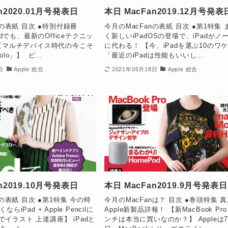
n2020.01月号発表日
本日 MacFan2019.12月号発表
nの表紙 目次 ●特別付録冊
今月のMacFanの表紙 目次 ●第1特集
adでも、最新のOfficeテクニッ
く新しいiPadOSの登場で、iPadがノ
【マルチデバイス時代の今こそ
に代わる！ 【今、iPadを選ぶ10のワ
Solo」】 ビ...
「最近のiPadは性能もいいし...
日
Apple 総合
2021年05月18日
Apple 総合
n2019.10月号発表日
本日 MacFan2019.9月号発表日
nの表紙 目次 ●第1特集 今の時
今月のMacFanは？ 目次 ●巻頭特集 
iPad + Apple Pencilに
Apple新製品詳報！ 【新MacBook Pro
dでイラスト 上達講座】 iPadと
ンチは本当に買いなのか？】 Appleは7