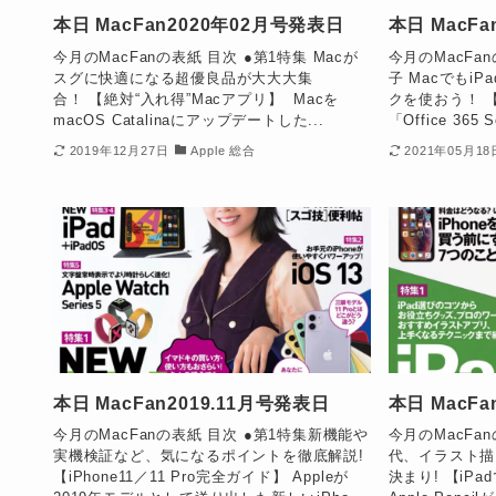
本日 MacFan2020年02月号発表日
本日 MacFa
今月のMacFanの表紙 目次 ●第1特集 Macが
今月のMacFa
スグに快適になる超優良品が大大大集
子 MacでもiP
合！ 【絶対“入れ得”Macアプリ】 Macを
クを使おう！ 
macOS Catalinaにアップデートした...
「Office 365 
2019年12月27日
Apple 総合
2021年05月18
本日 MacFan2019.11月号発表日
本日 MacFa
今月のMacFanの表紙 目次 ●第1特集新機能や
今月のMacFa
実機検証など、気になるポイントを徹底解説!
代、イラスト描くなら
【iPhone11／11 Pro完全ガイド】 Appleが
決まり! 【iPa