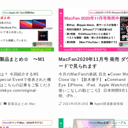
 新製品まとめ☆ 〜M1
MacFan2020年11月号 発売 
ードで見られます
kとは？ 今回紹介するM1
今月のMacFanの表紙 目次 ●Cover Mo
pecial Eventで発表された機
Close Up！【新木優子】 ●Command
はこちらの記事をご覧くださ
Eye【iPhone、iPad、Apple Watch
lekyo.com/original-
使いこなしの勘どころ】 日本時間9月1
.
明、iPh...
日
新製品まとめ.Mac
2021年05月18日
Apple関連書籍情報