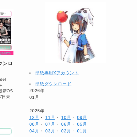
ダウンロ
壁紙専用Xアカウント
del
壁紙ダウンロード
 ＋
2026年
の最新OS
7日未
01月
2025年
12月
・
11月
・
10月
・
09月
08月
・
07月
・
06月
・
05月
04月
・
03月
・
02月
・
01月