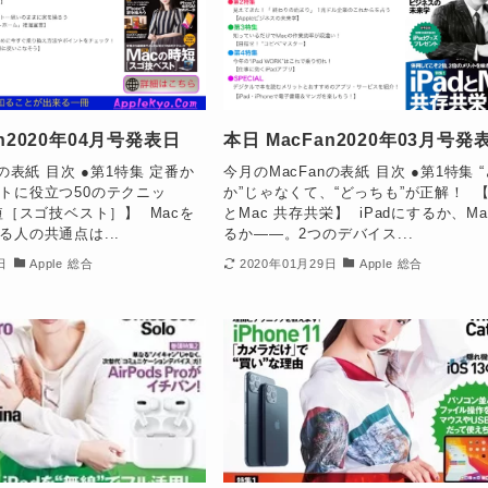
an2020年04月号発表日
本日 MacFan2020年03月号発
nの表紙 目次 ●第1特集 定番か
今月のMacFanの表紙 目次 ●第1特集 
トに役立つ50のテクニッ
か”じゃなくて、“どっちも”が正解！ 【i
短［スゴ技ベスト］】 Macを
とMac 共存共栄】 iPadにするか、M
る人の共通点は...
るか――。2つのデバイス...
日
Apple 総合
2020年01月29日
Apple 総合