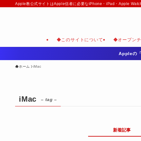
Apple教公式サイトはApple信者に必要なiPhone・iPad・Appl
◆このサイトについて
◆オープン
Apple
ホーム
iMac
iMac
– tag –
新着記事