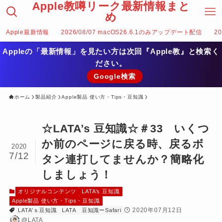
Apple教噂リーク最新情報まと
め
Apple最新情報
2026/08/07 macOS26.6.1のみアップデート配信
2
Appleの「最新情報」を見たい方は次回『Apple教』と検索く
ださい。
Google検索
ホーム
製品紹介
Apple製品 使い方・Tips・豆知識
☆LATA’s 豆知識☆＃33 いくつ
か前のページに戻る時、戻るボ
2020
7/12
タン連打してませんか？簡略化
しましょう！
オリジナルコンテンツ
LATA’s 豆知識
Apple製品 使い方・Tips・豆知識
2020年07月12日
LATA'ｓ豆知識
LATA
豆知識ーSafari
@LATA