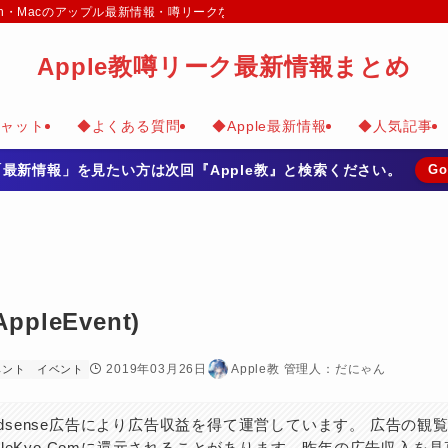
e Watch・Macのアップル最新情報・噂リークなどのまとめて掲載
Apple教噂リーク最新情報まとめ
チャット
◆よくある質問
◆Apple最新情報
◆人気記事
の「最新情報」を見たい方は次回『Apple教』と検索ください。
Go
ppleEvent)
2019年03月26日
Apple教 管理人：だにゃん
ベント
イベント
 Adsense広告により広告収益を得て運営しています。 広告の観
pleKyo.Comに還元されることがあります。昨年の広告収入を