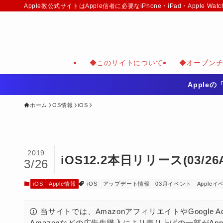
Apple教公式サイトはApple信者に必要なiPhone・iPad・Appl
◆このサイトについて
◆オープン
Apple
ホーム
OS情報
iOS
2019
iOS12.2本日リリース(03/26A
3/26
iOS
Apple情報
iOS
アップデート情報
03月イベント
Appleイ
当サイトでは、AmazonアフィリエイトやGoogle
Amazonなどの広告先購入により売り上げの一部がAp