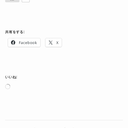
共有をする:
Facebook
X
いいね:
読
み
込
み
中…