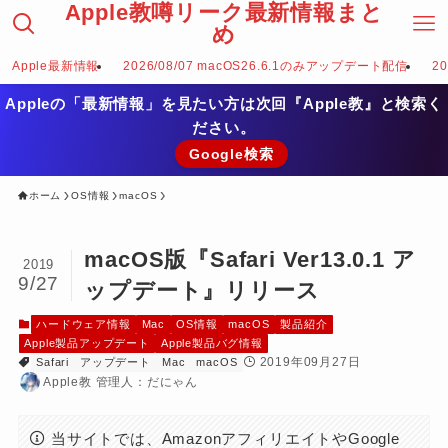
Apple教噂リーク最新情報まと
め
Apple最新情報
2026/08/07 macOS26.6.1のみアップデート配信
2
Appleの「最新情報」を見たい方は次回『Apple教』と検索く
ださい。
Google検索
ホーム
OS情報
macOS
macOS版『Safari Ver13.0.1 ア
2019
9/27
ップデート』リリース
ハードウェア情報
Mac
OS情報
macOS
製品紹介
Apple製品アップデート
Apple製品バグ情報
2019年09月27日
Safari
アップデート
Mac
macOS
Apple教 管理人：だにゃん
当サイトでは、AmazonアフィリエイトやGoogle