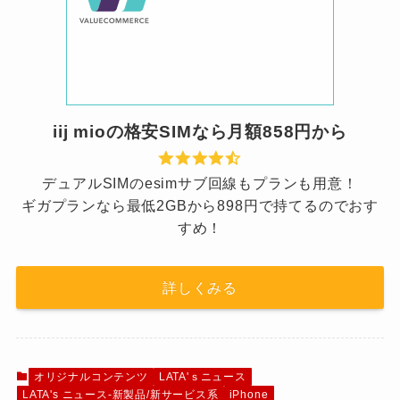
iij mioの格安SIMなら月額858円から
デュアルSIMのesimサブ回線もプランも用意！
ギガプランなら最低2GBから898円で持てるのでおす
すめ！
詳しくみる
オリジナルコンテンツ
LATA'ｓニュース
LATA's ニュース-新製品/新サービス系
iPhone