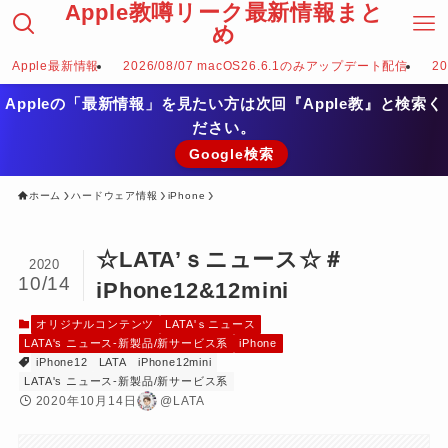
Apple教噂リーク最新情報まと
め
Apple最新情報
2026/08/07 macOS26.6.1のみアップデート配信
2
Appleの「最新情報」を見たい方は次回『Apple教』と検索く
ださい。
Google検索
ホーム
ハードウェア情報
iPhone
☆LATA’ｓニュース☆＃
2020
10/14
iPhone12&12mini
オリジナルコンテンツ
LATA'ｓニュース
LATA's ニュース-新製品/新サービス系
iPhone
iPhone12
LATA
iPhone12mini
LATA's ニュース-新製品/新サービス系
2020年10月14日
@LATA