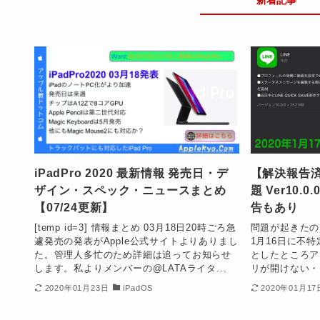
iPadPro 2020 最新情報 発売日・デ
【解決報告済
ザイン・スペック・ニュースまとめ
題 Ver10.
【07/24更新】
告もあり
[temp id=3] 情報まとめ 03月18日20時ごろ急
問題が起きたのは
遽発売の発表がApple公式サイトよりありまし
1月16日に不
た。管理人多忙のため詳細は追ってお知らせ
としたところア
します。私よりメンバーの@LATAライタ...
リが開けない・
2020年01月23日
iPadOS
2020年01月17