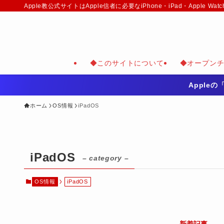
Apple教公式サイトはApple信者に必要なiPhone・iPad・Appl
◆このサイトについて
◆オープン
Apple
ホーム
OS情報
iPadOS
iPadOS
– category –
OS情報
iPadOS
新着記事