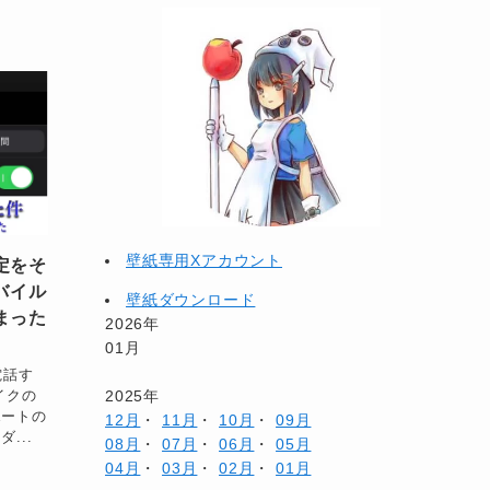
壁紙専用Xアカウント
定をそ
バイル
壁紙ダウンロード
まった
2026年
01月
電話す
2025年
イクの
ポートの
12月
・
11月
・
10月
・
09月
...
08月
・
07月
・
06月
・
05月
04月
・
03月
・
02月
・
01月