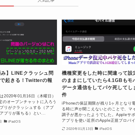
み】LINEクラッシュ問
機種変更をした時に間違って設
0.0で起きる！Twitterの報
のままにしていたら4.1GBもモ
データ通信をしてパケ死してし
件
2020年01月16日（木曜日）
特定のオープンチャットに入ろう
iPhoneの保証期限が残り1ヶ月となり
プリがクラッシュする（アプ
る時に声が聞こえないとのことで、マ
アプリが落ちる）とい...
調子が悪かったようでした。Appleサ
アプリを使い近所のApple正規プロバイダ
日
iPadOS
2020年01月13日
iPadOS