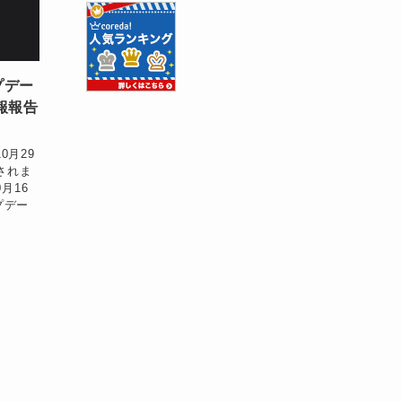
プデー
報報告
0月29
スされま
月16
ップデー