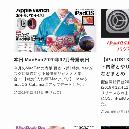
本日 MacFan2020年02月号発表日
【iPadOS
ト内容とや
今月のMacFanの表紙 目次 ●第1特集 Macが
などまとめ
スグに快適になる超優良品が大大大集
合！ 【絶対“入れ得”Macアプリ】 Macを
配信開始日は20
macOS Catalinaにアップデートした...
(2019年12月1
リリースされまし
2019年12月27日
iPadOS
にOS、iPadO
た。...
2019年12月11