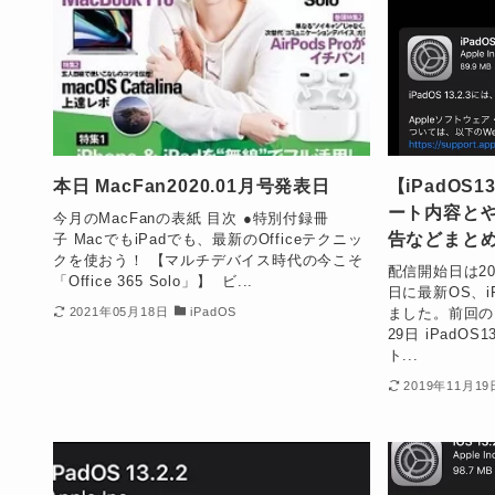
本日 MacFan2020.01月号発表日
【iPadOS
ート内容と
今月のMacFanの表紙 目次 ●特別付録冊
告などまと
子 MacでもiPadでも、最新のOfficeテクニッ
クを使おう！ 【マルチデバイス時代の今こそ
配信開始日は201
「Office 365 Solo」】 ビ...
日に最新OS、iP
ました。前回のア
2021年05月18日
iPadOS
29日 iPadO
ト...
2019年11月19