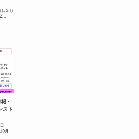
(JST)
...
情報・
ンスト
9日
10月