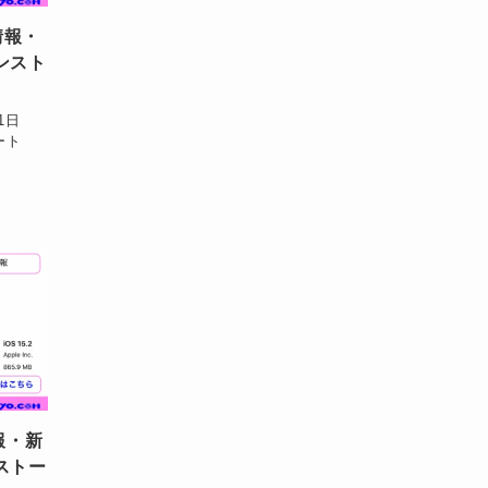
情報・
ンスト
11日
デート
報・新
ストー