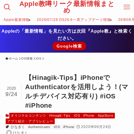
Apple教噂リーク最新情報まと
め
Apple最新情報
2026/07/28 OS26.6一斉アップデート情報
26年08
Appleの「最新情報」を見たい方は次回『Apple教』と検索く
ださい。
Google検索
ホーム
OS情報
iOS
【Hinagik-Tips】iPhoneで
Authenticatorを活用しよう！(マ
2020
9/24
ルチデバイス対応有り) #iOS
#iPhone
オリジナルコンテンツ
Hinagik-Tips
iOS
iPhone
AppStore
アプリ紹介・アプリレビュー
2020年09月24日
ひなぎく
Authenticator
iOS
iPhone
ひなぎく