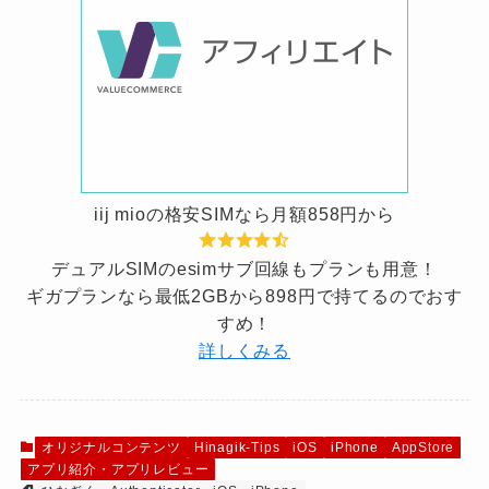
iij mioの格安SIMなら月額858円から
デュアルSIMのesimサブ回線もプランも用意！
ギガプランなら最低2GBから898円で持てるのでおす
すめ！
詳しくみる
オリジナルコンテンツ
Hinagik-Tips
iOS
iPhone
AppStore
アプリ紹介・アプリレビュー