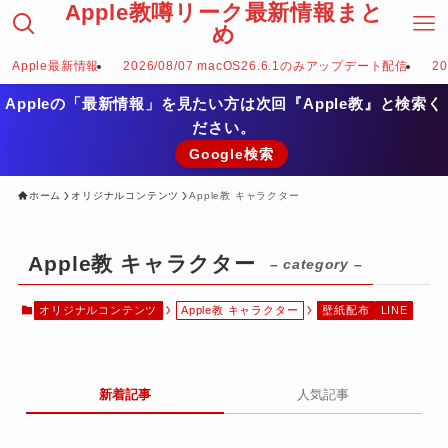
Apple教噂リーク最新情報まと
め
Apple最新情報
2026/08/07 macOS26.6.1のみアップデート配信
2
Appleの「最新情報」を見たい方は次回『Apple教』と検索く
ださい。
Google検索
ホーム
オリジナルコンテンツ
Apple教 キャラクター
Apple教 キャラクター
– category –
オリジナルコンテンツ
Apple教 キャラクター
壁紙配布
LINE
新着記事
人気記事