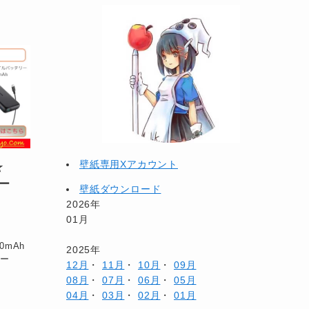
壁紙専用Xアカウント
ー☆
リー
壁紙ダウンロード
2026年
01月
0mAh
2025年
リー
12月
・
11月
・
10月
・
09月
08月
・
07月
・
06月
・
05月
04月
・
03月
・
02月
・
01月